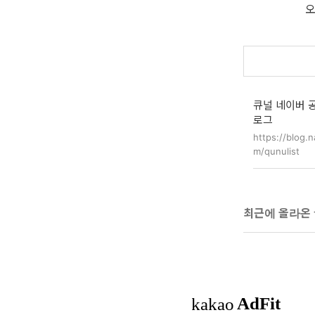
지만, 차차 개선해 나가겠습니다!
오
오류나 개선했으면 좋겠는 부분이
있으면 언제든 오픈채팅 등에서
편하게 알려주세요.심플 메모 오
류, 개선사항 문의https://open.k
akao.com/o/snQK0SZh심플 메
모 사용자 커뮤니티https://open.
큐널 네이버 
kaka…
로그
https://blog.n
m/qunulist
최근에 올라온 