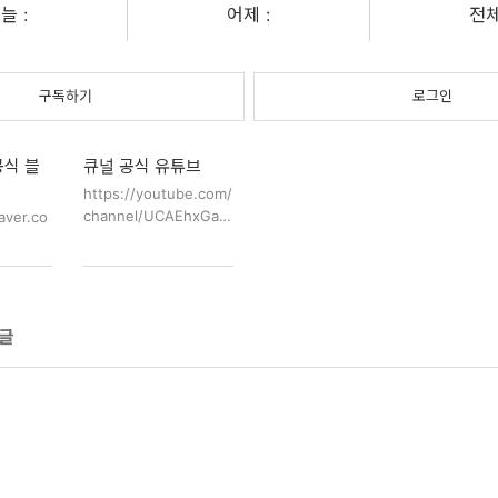
이라고 적힌 이름이 포함되어 있
늘 :
어제 :
전체
는 경우 이메일 주소를 상단 메뉴
의 '문의하기'를 눌러 비밀글로 댓
글에 작성해주세요. 또는 '큐널'이
구독하기
로그인
'qunulskin@gmail.com'으로 보
낸 '큐널 스택 스킨 다운로드 이메
일'이라는 제목의 이메일이 있다면
공식 블
큐널 공식 유튜브
이메일 주소…
https://youtube.com/
channel/UCAEhxGa4
aver.co
Mgi-tZhBDQApmyQ
글