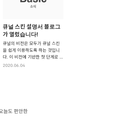
큐널 스킨 설명서 블로그
가 열렸습니다!
큐널의 비전은 모두가 큐널 스킨
을 쉽게 이용하도록 하는 것입니
다. 이 비전에 기반한 첫 단계로 2
020년 6월 4일, 큐널은 베이직 스
2020.06.04
킨을 정식 출시함과 동시에 스킨
설명서 블로그를 열었습니다. 이
블로그에서는 큐널 스킨을 이용할
때 도움이 될만한 정보들을 살펴
보실 수 있습니다. 큐널 스킨 설명
서 블로그가 앞으로 큐널 스킨을
 오늘도 편안한
더 쉽게 이용하는 데에 있어 여러
분께 큰 도움이 되기를 바랍니다.
https://support-qunul.tistory.
com 큐널 스킨 설명서 support-