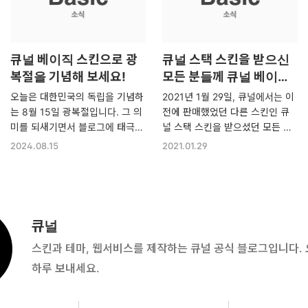
큐널 베이직 스킨으로 광
큐널 스택 스킨을 받으신
복절을 기념해 보세요!
모든 분들께 큐널 베이직
스킨을 무료로 제공해드립
오늘은 대한민국의 독립을 기념하
2021년 1월 29일, 큐널에서는 이
니다
는 8월 15일 광복절입니다. 그 의
전에 판매했었던 다른 스킨인 큐
미를 되새기면서 블로그에 태극기
널 스택 스킨을 받으셨던 모든 분
를 걸어보는 것은 어떨까요? 스킨
들께 큐널의 새로운 유료 스킨인
2024.08.15
2021.01.29
옵션 > 대한민국 국경일에 태극기
큐널 베이직 스킨을 무료로 제공
달기를 켜시면 지금 블로그 타이
해드리는 이벤트를 진행합니다.
틀과 프로필에 태극기가 자동으로
대상은 큐널 스택 스킨을 받으셨
걸립니다! 태극기를 누르면 곧바
던 모든 분들입니다. 이벤트 대상
로 구글로 오늘이 무슨 날인지도
자 확인하기 큐널 스택 스킨을 받
큐널
검색을 통해 자세히 알아보실 수
으셨던 기억이 있으시다면 자주
스킨과 테마, 웹서비스를 제작하는 큐널 공식 블로그입니다.
있습니다.큐널 베이직 스킨을 이
사용하는 이메일 서비스에 접속해
용해 주셔서 감사합니다. 오늘도
주세요. Paddle을 검색하고 Pad
하루 보내세요.
편안한 하루 보내시기 바랍니다.
dle이라는 이름으로 뜨는 이메일
에 접속했을 때 스택, 또는 Stack