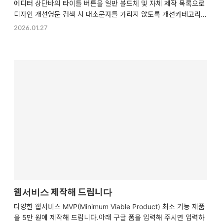
에디터 상단바의 타이틀 버튼을 일반 볼드체 및 자체 제작 목록으로
디자인 개선영문 검색 시 대소문자를 가리지 않도록 개선카테고리
생성/수정이나 에디터 글 입력 시 상단바와 글 스타일 추가 중단바가
2026.01.27
고정 위치를 유지하도록 개선오류 수정메모 가져오기에서 특정 HT
ML 문자를 가져오지 못하는 오류 수정iOS 홈화면 추가 로그인 시스
템 오류 수정카테고리 이름 수정 시 상단바 위치가 어긋나는 오류 수
정
웹서비스 제작해 드립니다
다양한 웹서비스 MVP(Minimum Viable Product) 최소 기능 제품
을 5만 원에 제작해 드립니다.아래 구글 폼을 입력해 주시면 입력하