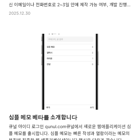
신 이메일이나 전화번호로 2~3일 안에 제작 가능 여부, 개발 진행
절차, 소요되는 기간, 입금 계좌를 답장해 드립니다.제작이 가능한
2025.12.30
경우 수락 후 전액 선입금 받은 후 제작을 시작하며, 2주 안에 프로
토타입을 완성해서 보내드립니다.최종 제작 종료 후 총 3번 수정을
요청하실 수 있으며, 환불 요청은 불가합니다.감사합니다. 웹서비스
제작해드립니다연락 받고자 하는 이메일, 전화번호 *docs.google.
com 제작 가능한 형태의 웹서비스 종류티스토리 스킨 커스터마이
징네이버 블로그 스킨 커스터마이징소규모 커뮤니티 웹지도 api를
이용한 경로 탐색 및 주소, 좌..
심플 메모 베타를 소개합니다
큐널 아이디 로그인 qunul.com큐널에서 새로운 웹애플리케이션 심
플 메모를 출시합니다. 심플 메모는 빠른 작성과 열람이라는 메모의