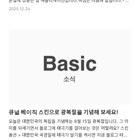
본질에 집중한 웹 애플리케이션입니다.핵심은 다음과 같습니다.- 본
질에 집중한 심플한 디자인- 손쉬운 분류 및 가나다순 정렬- 스타일
2025.12.24
에디터 지원 (볼드체, 이텔릭체, 언더라인, 취소선, 숫자 목록, 일반
목록)- 개인정보 수집을 최소화한 단순한 로그인과 회원가입아직 베
타 버전이라 미완성된 기능도 있고 부족한 부분이 많지만, 차차 개선
해 나가겠습니다! 오류나 개선했으면 좋겠는 부분이 있으면 언제든
오픈채팅 등에서 편하게 알려주세요.심플 메모 오류, 개선사항 문의
https://open.kakao.com/o/snQK0SZh심플 메모 사용자 커뮤니
티https://open.kaka..
큐널 베이직 스킨으로 광복절을 기념해 보세요!
오늘은 대한민국의 독립을 기념하는 8월 15일 광복절입니다. 그 의
미를 되새기면서 블로그에 태극기를 걸어보는 것은 어떨까요? 스킨
옵션 > 대한민국 국경일에 태극기 달기를 켜시면 지금 블로그 타이