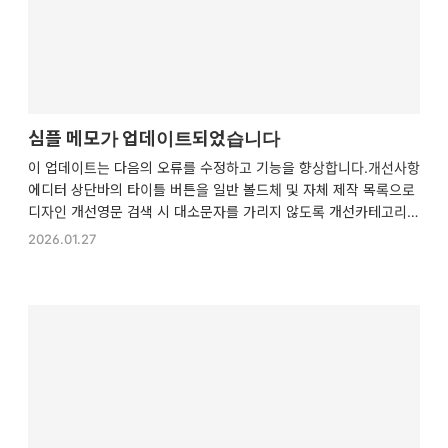
심플 메모가 업데이트되었습니다
이 업데이트는 다음의 오류를 수정하고 기능을 향상합니다.개선사항
에디터 상단바의 타이틀 버튼을 일반 볼드체 및 자체 제작 목록으로
디자인 개선영문 검색 시 대소문자를 가리지 않도록 개선카테고리
생성/수정이나 에디터 글 입력 시 상단바와 글 스타일 추가 중단바가
2026.01.27
고정 위치를 유지하도록 개선오류 수정메모 가져오기에서 특정 HT
ML 문자를 가져오지 못하는 오류 수정iOS 홈화면 추가 로그인 시스
템 오류 수정카테고리 이름 수정 시 상단바 위치가 어긋나는 오류 수
정